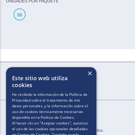
UNIDADES POR PAQUETE
50
×
Este sitio web utiliza
cookies
He recibido la información de la
Política de
Privacidad
sobre el tratamiento de mis
datos personales, y la información sobre el
uso de cookies técnicamente necesarias
disponible en la
Política de Cookies
.
Al hacer clic en "Aceptar cookies", autorizo
el uso de las cookies opcionales detalladas
2025​.​​ ​Todos los derechos reservados​.​
en Centro de Cookies. También puedo