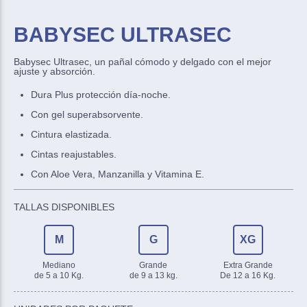
BABYSEC ULTRASEC
Babysec Ultrasec, un pañal cómodo y delgado con el mejor
ajuste y absorción.
Dura Plus protección día-noche.
Con gel superabsorvente.
Cintura elastizada.
Cintas reajustables.
Con Aloe Vera, Manzanilla y Vitamina E.
TALLAS DISPONIBLES
M
G
XG
Mediano
Grande
Extra Grande
de 5 a 10 Kg.
de 9 a 13 kg.
De 12 a 16 Kg.