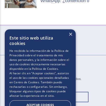
WhatsApp: ¿contención o
pesadilla?
×
Este sitio web utiliza
cookies
He recibido la información de la
Política de
Privacidad
sobre el tratamiento de mis
datos personales, y la información sobre el
uso de cookies técnicamente necesarias
disponible en la
Política de Cookies
.
Al hacer clic en "Aceptar cookies", autorizo
el uso de las cookies opcionales detalladas
2025​.​​ ​Todos los derechos reservados​.​
en Centro de Cookies. También puedo
rechazarlas o configurarlas. Sin embargo,
bloquear algunos tipos de cookies puede
afectar la experiencia en el sitio.
Cambiar ubicación
ACEPTAR COOKIES