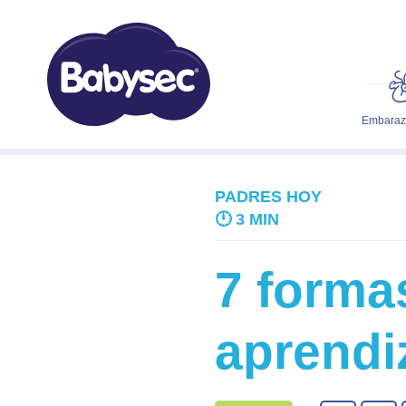
Embarazo
PADRES HOY
🕛
3 MIN
7 formas
aprendiz