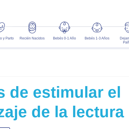
 y Parto
Recién Nacidos
Bebés 0-1 Año
Bebés 1-3 Años
Dejan
Pañ
 de estimular el
aje de la lectura