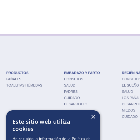
PRODUCTOS
EMBARAZO Y PARTO
RECIÉN N
PAÑALES
CONSEJOS
CONSEJO
TOALLITAS HÚMEDAS
SALUD
EL SUEÑO
PADRES
SALUD
CUIDADO
LOS PAÑA
DESARROLLO
DESARRO
MIEDOS
×
CUIDADO
Este sitio web utiliza
cookies
HERRAMIENTAS
He recibido la información de la
Política de