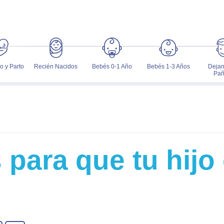
 y Parto
Recién Nacidos
Bebés 0-1 Año
Bebés 1-3 Años
Dejan
Pañ
s para que tu hij