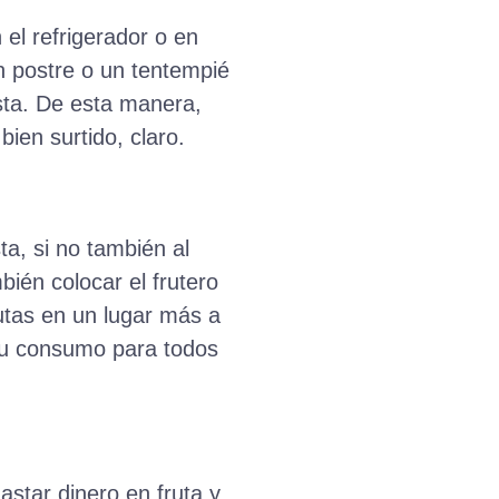
 el refrigerador o en
un postre o un tentempié
ista. De esta manera,
ien surtido, claro.
ta, si no también al
bién colocar el frutero
utas en un lugar más a
 su consumo para todos
star dinero en fruta y