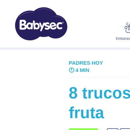
Embarazo
PADRES HOY
🕛
4 MIN
8 truco
fruta