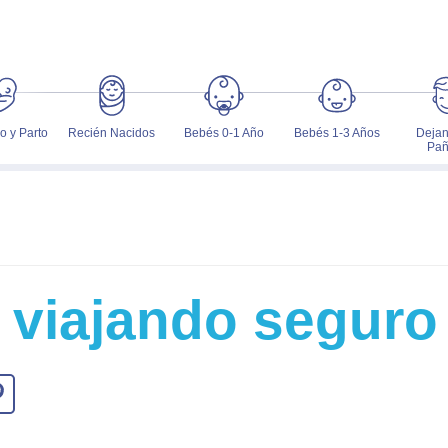
 y Parto
Recién Nacidos
Bebés 0-1 Año
Bebés 1-3 Años
Dejan
Pañ
 viajando seguro