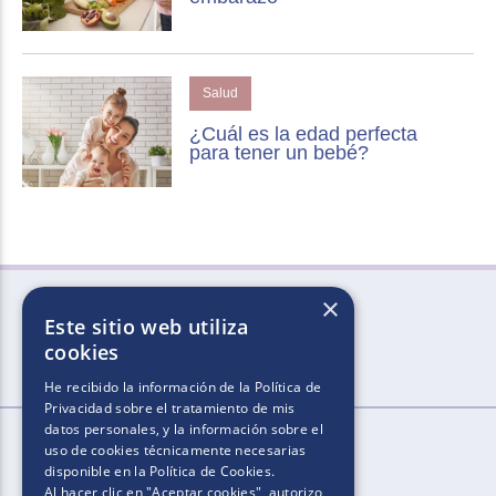
Salud
¿Cuál es la edad perfecta
para tener un bebé?
×
Este sitio web utiliza
cookies
He recibido la información de la
Política de
Privacidad
sobre el tratamiento de mis
datos personales, y la información sobre el
uso de cookies técnicamente necesarias
disponible en la
Política de Cookies
.
Al hacer clic en "Aceptar cookies", autorizo